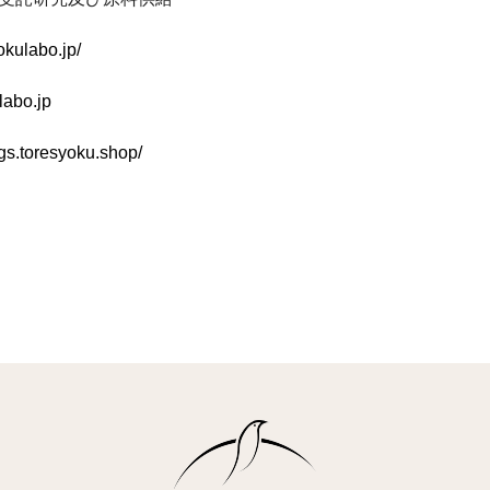
yokulabo.jp/
abo.jp
dgs.toresyoku.shop/